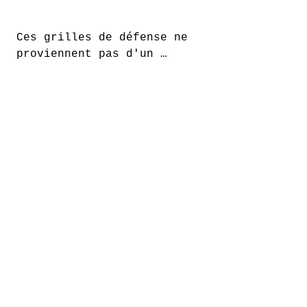
Ces grilles de défense ne 
proviennent pas d'un 
château, mais d'une maison 
forte en France datant du 
XVIIème siècle. Les mains 
du forgeron les ont créés 
et, au fil du temps, elles 
ont été témoins de 
l'évolution de notre 
Conçu par Marie af Rosenborg
société.

Les grilles, hier et 
aujourd’hui, protègent et 
nous limitent. Elles 
créent l'ordre et la 
forme. Si les grilles du 
passé nous rappellent des 
limites concrètes, celles 