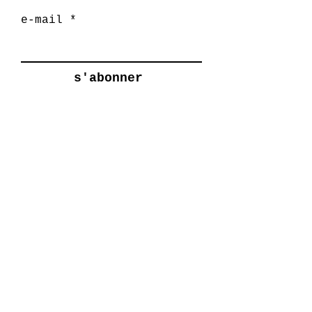
e-mail
s'abonner
Conçu par Marie af Rosenborg