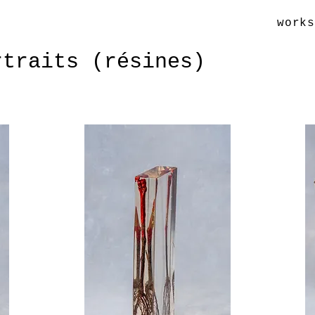
work
rtraits (résines)