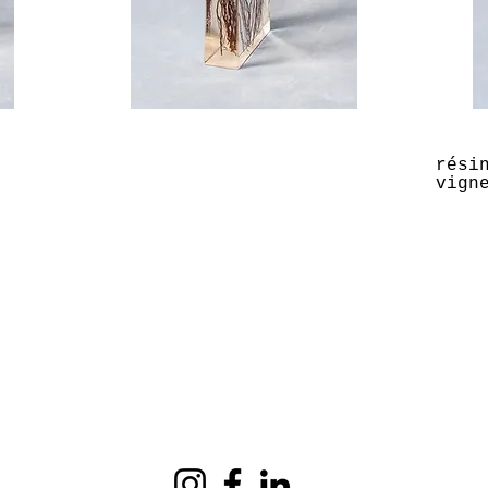
rési
vign