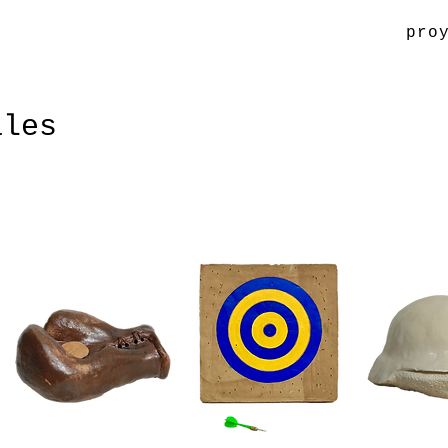
pro
ales