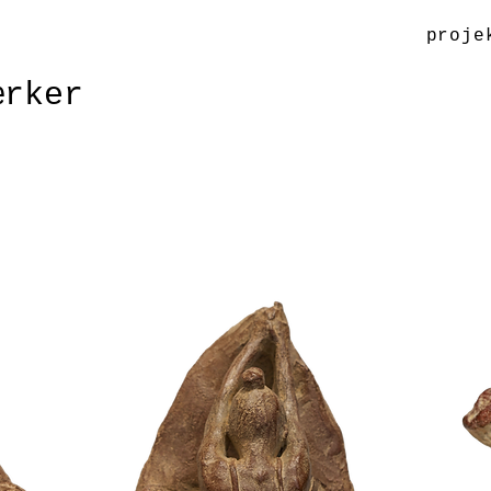
proje
ærker