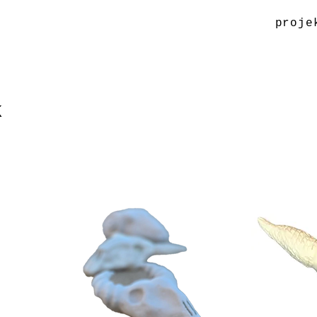
proje
k